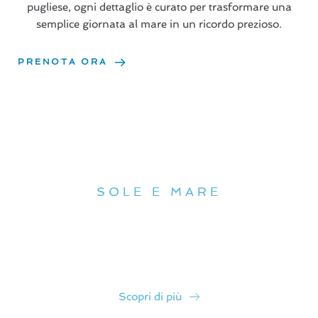
pugliese, ogni dettaglio è curato per trasformare una
semplice giornata al mare in un ricordo prezioso.
PRENOTA ORA
La nostra spiaggia
SOLE E MARE
"Una spiaggia curata e accogliente, dove relax, comfort
e atmosfera piacevole accompagnano con equilibrio
ogni momento della giornata."
Scopri di più