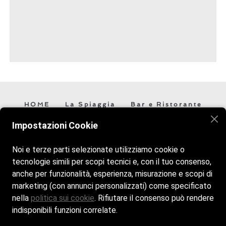
HOME
La Spiaggia
Bar e Ristorante
Contatti
Impostazioni Cookie
Noi e terze parti selezionate utilizziamo cookie o
Veniteci a trovare vi aspettiamo! Siamo aperti tutti i giorni
tecnologie simili per scopi tecnici e, con il tuo consenso,
dalle 9:00 alle 18:30.
anche per funzionalità, esperienza, misurazione e scopi di
marketing (con annunci personalizzati) come specificato
nella
politica sui cookie
. Rifiutare il consenso può rendere
indisponibili funzioni correlate.